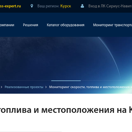
Ваш регион:
Курск
Вход в ЛК Сириус-Нави
ss-expert.ru
компании
Решения
Каталог оборудования
Мониторинг транспорт
Реализованные проекты
Мониторинг скорости, топлива и местоположения 
топлива и местоположения на