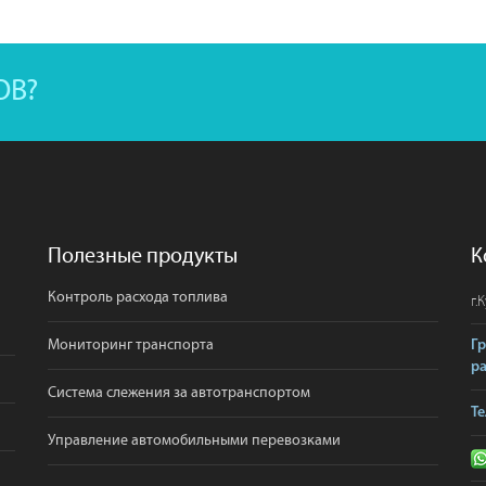
ОВ?
Полезные продукты
К
Контроль расхода топлива
г.
К
Мониторинг транспорта
Г
р
Система слежения за автотранспортом
Те
Управление автомобильными перевозками