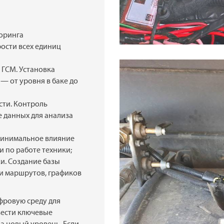
оринга
ости всех единиц
 ГСМ. Установка
— от уровня в баке до
ти. Контроль
 данных для анализа
Минимальное влияние
и по работе техники;
и. Создание базы
и маршрутов, графиков
фровую среду для
вести ключевые