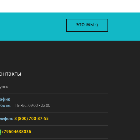
ЭТО МЫ :)
онтакты
урск
рафик
Пн.-Вс.: 09:00 - 22:00
аботы:
лефон:
8 (800) 700-87-55
+79604638036